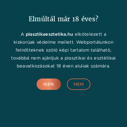
Kedvenc
Adat
Menü
Elmúltál már 18 éves?
Orvos kereső
plasztikaesztetika.hu
A
elkötelezett a
kiskorúak védelme mellett. Webportálunkon
felnőtteknek szóló képi tartalom található,
továbbá nem ajánljuk a plasztikai és esztétikai
beavatkozásokat 18 éven aluliak számára.
IGEN
NEM
Online konzultáció
KERESÉS