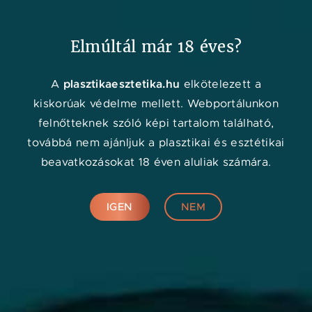
Kedvenc
Adat
Menü
Elmúltál már 18 éves?
plasztikaesztetika.hu
A
elkötelezett a
kiskorúak védelme mellett. Webportálunkon
Dr. Rozsos István Ph.D.
felnőtteknek szóló képi tartalom található,
Sebész, érsebész
továbbá nem ajánljuk a plasztikai és esztétikai
0
(0)
beavatkozásokat 18 éven aluliak számára.
1095 Budapest, Vaskapu
utca 17.
IGEN
NEM
+36 70 907
www.thetakozpontpecs.hu