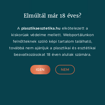
Kedvenc
Adat
Menü
Elmúltál már 18 éves?
plasztikaesztetika.hu
A
elkötelezett a
kiskorúak védelme mellett. Webportálunkon
felnőtteknek szóló képi tartalom található,
Ragasztásos visszérműtét
továbbá nem ajánljuk a plasztikai és esztétikai
beavatkozásokat 18 éven aluliak számára.
0 db
előtte-utána fotó
IGEN
NEM
1 db
orvosok
0 db
klinikák
0 db
értékelés
0 Ft
átlagár
0 db
alternatívák