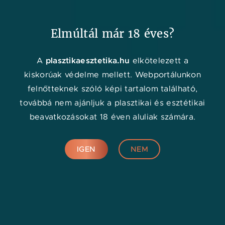
Kedvenc
Adat
Menü
Elmúltál már 18 éves?
plasztikaesztetika.hu
A
elkötelezett a
kiskorúak védelme mellett. Webportálunkon
Dr. Karvász Tamás
felnőtteknek szóló képi tartalom található,
Sebész, plasztikai sebész
továbbá nem ajánljuk a plasztikai és esztétikai
0
(0)
beavatkozásokat 18 éven aluliak számára.
1023 Budapest, Margit utca
25.
IGEN
NEM
+36 30 921
www.artreal.hu