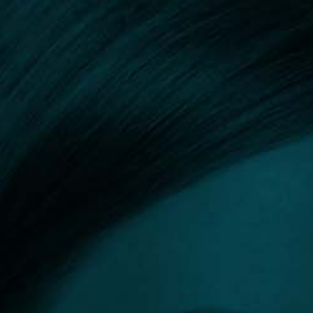
Orvos kereső
Szűrők:
Fenékimplantátum eltávolítás
Összes szűrő törlése
Szűrés eredménye: 3 találat
DR. LÁSZLÓ ZSOLT
Sebész, plasztikai sebész
Budapest