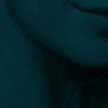
25 előtte-utána fotó
0
(0)
0 vélemény
info@plasztikaesztetika.hu
+36 70 451 9605
Fedezd fel
Hasznos
ORVOSOK
ÁSZF
KLINIKÁK
IMPRESSZUM
BEAVATKOZÁSOK
ADATKEZELÉSI TÁJÉKOZTATÓ
BLOG