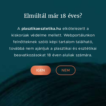
Kedvenc
Adat
Menü
Elmúltál már 18 éves?
Orvos kereső
plasztikaesztetika.hu
A
elkötelezett a
kiskorúak védelme mellett. Webportálunkon
felnőtteknek szóló képi tartalom található,
továbbá nem ajánljuk a plasztikai és esztétikai
beavatkozásokat 18 éven aluliak számára.
IGEN
NEM
Online konzultáció
KERESÉS