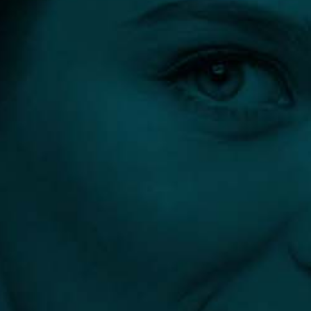
1 előtte-utána fotó
4.3
(4)
4 vélemény
DR. KOVÁCS GYULA BARNA
Sebész, plasztikai- és
égéssebész
Pécs
0 előtte-utána fotó
5
(1)
1 vélemény
DR. KARVÁSZ TAMÁS
Sebész, plasztikai sebész
Budapest