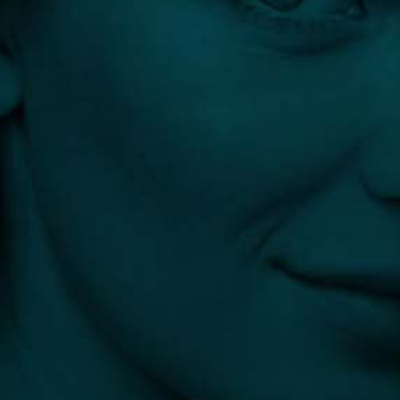
DR. LÁSZLÓ ZSOLT
Sebész, plasztikai sebész
Budapest
1 előtte-utána fotó
4.3
(4)
4 vélemény
info@plasztikaesztetika.hu
+36 70 451 9605