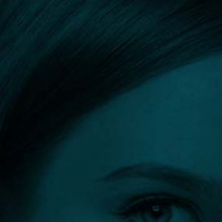
Orvos kereső
Szűrők:
Fenékemelés
Összes szűrő törlése
Szűrés eredménye: 2 találat
DR. KOVÁCS GYULA BARNA
Sebész, plasztikai- és
égéssebész
Pécs
0 előtte-utána fotó
5
(1)
1 vélemény