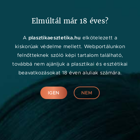
Kedvenc
Adat
Menü
Elmúltál már 18 éves?
Orvos kereső
plasztikaesztetika.hu
A
elkötelezett a
kiskorúak védelme mellett. Webportálunkon
felnőtteknek szóló képi tartalom található,
továbbá nem ajánljuk a plasztikai és esztétikai
beavatkozásokat 18 éven aluliak számára.
IGEN
NEM
Online konzultáció
KERESÉS