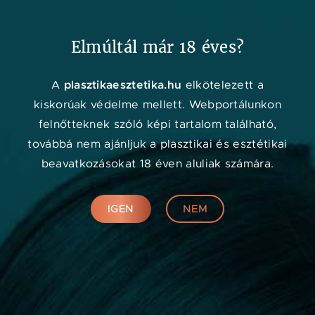
Kedvenc
Adat
Menü
Elmúltál már 18 éves?
Orvos kereső
plasztikaesztetika.hu
A
elkötelezett a
kiskorúak védelme mellett. Webportálunkon
felnőtteknek szóló képi tartalom található,
továbbá nem ajánljuk a plasztikai és esztétikai
beavatkozásokat 18 éven aluliak számára.
IGEN
NEM
Online konzultáció
KERESÉS