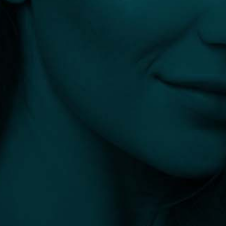
info@plasztikaesztetika.hu
+36 70 451 9605
Fedezd fel
Hasznos
ORVOSOK
ÁSZF
KLINIKÁK
IMPRESSZUM
BEAVATKOZÁSOK
ADATKEZELÉSI TÁJÉKOZTATÓ
BLOG
Orvosok számára
IGÉNYELJE PROFILJÁT