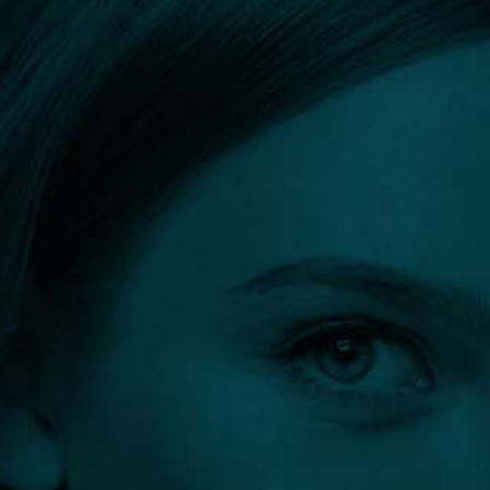
Orvos kereső
Szűrők:
Plasmage
Összes szűrő törlése
Szűrés eredménye: 1 találat
DR. HARMOS FERENC
Bőr-, nemigyógyász,
kozmetológus
Budapest
1 előtte-utána fotó
0
(0)
0 vélemény