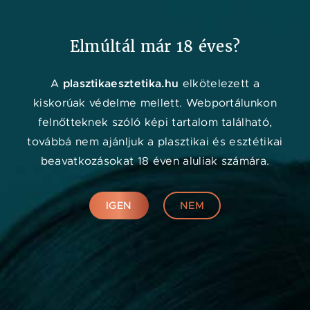
Kedvenc
Adat
Menü
Elmúltál már 18 éves?
Orvos kereső
plasztikaesztetika.hu
A
elkötelezett a
kiskorúak védelme mellett. Webportálunkon
felnőtteknek szóló képi tartalom található,
továbbá nem ajánljuk a plasztikai és esztétikai
beavatkozásokat 18 éven aluliak számára.
IGEN
NEM
Online konzultáció
KERESÉS