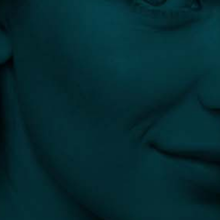
DR. LÁSZLÓ ZSOLT
Sebész, plasztikai sebész
Budapest
1 előtte-utána fotó
4.3
(4)
4 vélemény
info@plasztikaesztetika.hu
+36 70 451 9605