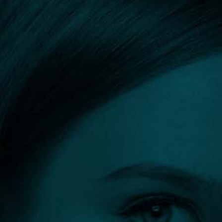
Orvos kereső
Szűrők:
Orrsövény műtét
Összes szűrő törlése
Szűrés eredménye: 2 találat
DR. DOLEVICZÉNYI ZOLTÁN PH.D.
Plasztikai sebész, fül-orr
gégész, fej-nyaksebész
Budapest
96 előtte-utána fotó
5
(2)
2 vélemény