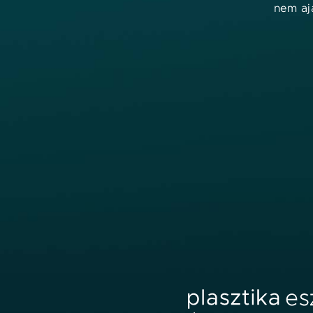
nem ajá
Orvos kereső
EXION Emfemme 360
Összes szűrő tö
Szűrők:
Szűrés eredménye: 0 találat
info@plasztikaesztetika.hu
+36 70 451 9605
Fedezd fel
Hasznos
ORVOSOK
ÁSZF
KLINIKÁK
IMPRESSZUM