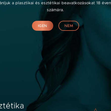
nljuk a plasztikai és esztétikai beavatkozásokat 18 éven
számára.
rlése
IGEN
NEM
Orvosok számára
A
s
s
k
IGÉNYELJE PROFILJÁT
v
MARKETING TÁMOGATÁS