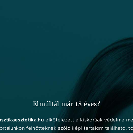
ORVOSOK
KLINIKÁK
MÁRKÁK
ESZTETIKAEXPO.HU
Online
konzul
Elmúltál már 18 éves?
asztikaesztetika.hu
elkötelezett a kiskorúak védelme mel
rtálunkon felnőtteknek szóló képi tartalom található, t