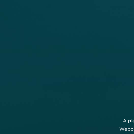
Orvos kereső
pl
A
Webpo