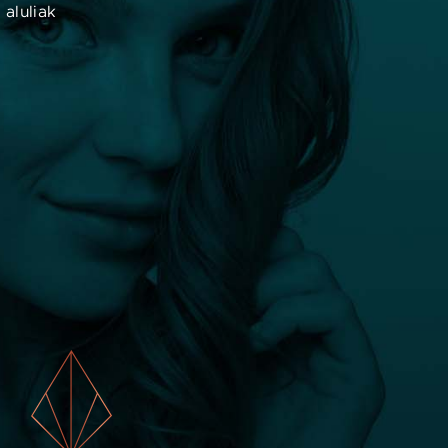
 aluliak
 plasztikaesztetika.hu információ csak tájékozódási célokat
zolgál. Noha összekötjük az embereket ellenőrzött
zakképesítéssel rendelkező orvosokkal, nem nyújtunk orvosi
onzultációt, diagnózist vagy tanácsot. Ha orvosi problémája
an, kérjük, azonnal forduljon egészségügyi szakemberhez.