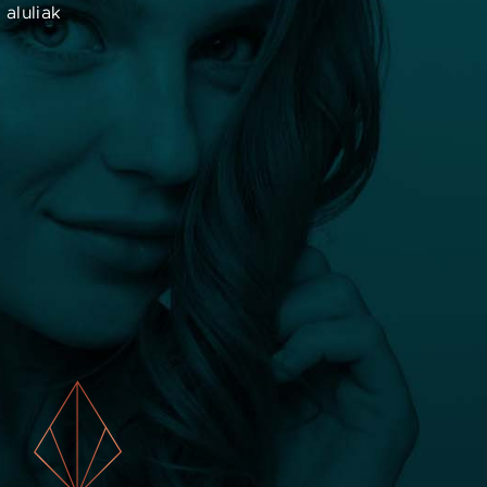
 aluliak
 plasztikaesztetika.hu információ csak tájékozódási célokat
zolgál. Noha összekötjük az embereket ellenőrzött
zakképesítéssel rendelkező orvosokkal, nem nyújtunk orvosi
onzultációt, diagnózist vagy tanácsot. Ha orvosi problémája
an, kérjük, azonnal forduljon egészségügyi szakemberhez.