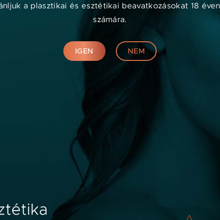
nljuk a plasztikai és esztétikai beavatkozásokat 18 éven
számára.
sért
Összes szűrő törlése
IGEN
NEM
Orvosok számára
A
s
s
k
IGÉNYELJE PROFILJÁT
v
MARKETING TÁMOGATÁS