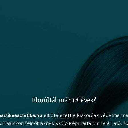
ORVOSOK
KLINIKÁK
MÁRKÁK
ESZTETIKAEXPO.HU
Online
konzul
Elmúltál már 18 éves?
asztikaesztetika.hu
elkötelezett a kiskorúak védelme mel
rtálunkon felnőtteknek szóló képi tartalom található, t