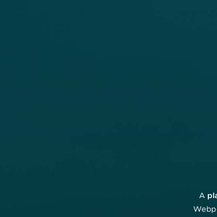
Orvos kereső
pl
A
Webpo