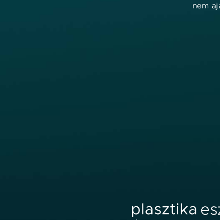
nem ajá
Orvos kereső
Crescina Transdermic HFSC a haj újranövekedé
Szűrők:
Szűrés eredménye: 0 találat
info@plasztikaesztetika.hu
+36 70 451 9605
Fedezd fel
Hasznos
ORVOSOK
ÁSZF
KLINIKÁK
IMPRESSZUM