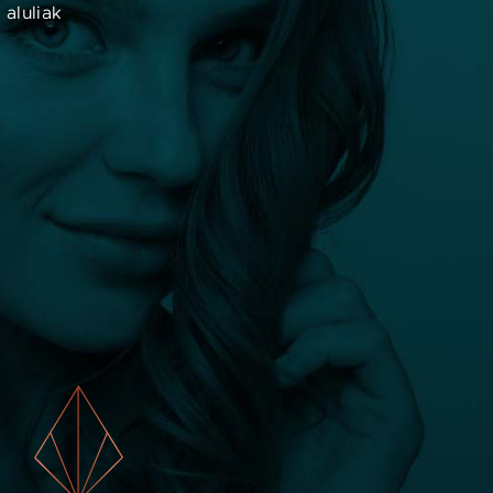
 aluliak
 plasztikaesztetika.hu információ csak tájékozódási célokat
zolgál. Noha összekötjük az embereket ellenőrzött
zakképesítéssel rendelkező orvosokkal, nem nyújtunk orvosi
onzultációt, diagnózist vagy tanácsot. Ha orvosi problémája
an, kérjük, azonnal forduljon egészségügyi szakemberhez.