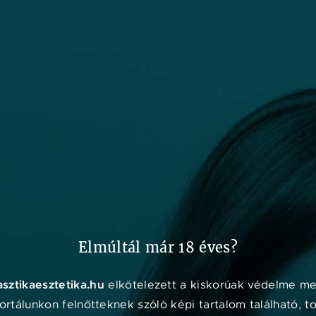
ORVOSOK
KLINIKÁK
MÁRKÁK
ESZTETIKAEXPO.HU
Online
konzul
Elmúltál már 18 éves?
asztikaesztetika.hu
elkötelezett a kiskorúak védelme mel
rtálunkon felnőtteknek szóló képi tartalom található, t