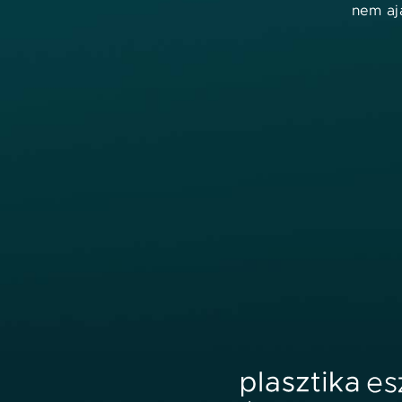
nem ajá
Orvos kereső
Megan by Skeyndor arckezelés
Össze
Szűrők:
Szűrés eredménye: 0 találat
info@plasztikaesztetika.hu
+36 70 451 9605
Fedezd fel
Hasznos
ORVOSOK
ÁSZF
KLINIKÁK
IMPRESSZUM