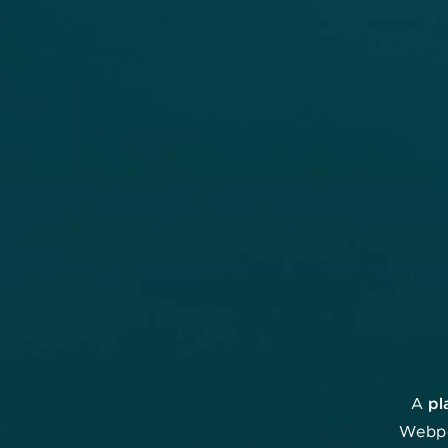
Orvos kereső
pl
A
Webpo