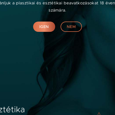
nljuk a plasztikai és esztétikai beavatkozásokat 18 éven
számára.
s szűrő törlése
IGEN
NEM
Orvosok számára
A
s
s
k
IGÉNYELJE PROFILJÁT
v
MARKETING TÁMOGATÁS