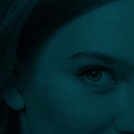
Orvos kereső
Szűrők:
PowerShape2 zsírbontó, alakformáló, feszesítő
kezelés
Összes szűrő törlése
Szűrés eredménye: 0 találat