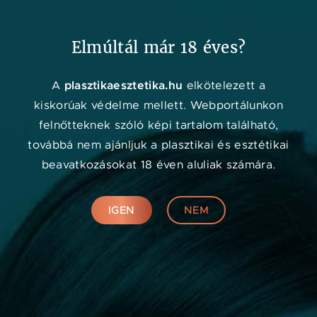
Kedvenc
Adat
Menü
Elmúltál már 18 éves?
Orvos kereső
plasztikaesztetika.hu
A
elkötelezett a
kiskorúak védelme mellett. Webportálunkon
felnőtteknek szóló képi tartalom található,
továbbá nem ajánljuk a plasztikai és esztétikai
beavatkozásokat 18 éven aluliak számára.
IGEN
NEM
Online konzultáció
KERESÉS