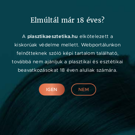
Kedvenc
Adat
Menü
Elmúltál már 18 éves?
Orvos kereső
plasztikaesztetika.hu
A
elkötelezett a
kiskorúak védelme mellett. Webportálunkon
felnőtteknek szóló képi tartalom található,
továbbá nem ajánljuk a plasztikai és esztétikai
beavatkozásokat 18 éven aluliak számára.
IGEN
NEM
Online konzultáció
KERESÉS