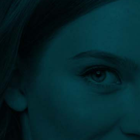
Orvos kereső
Szűrők:
Skeyndor Slim drone testkezelés
Összes szűrő törlése
Szűrés eredménye: 0 találat