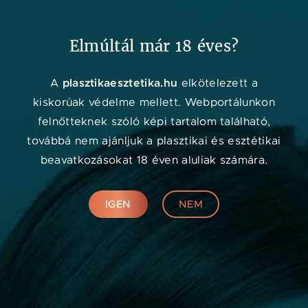
Kedvenc
Adat
Menü
Elmúltál már 18 éves?
Orvos kereső
plasztikaesztetika.hu
A
elkötelezett a
kiskorúak védelme mellett. Webportálunkon
felnőtteknek szóló képi tartalom található,
továbbá nem ajánljuk a plasztikai és esztétikai
beavatkozásokat 18 éven aluliak számára.
IGEN
NEM
Online konzultáció
KERESÉS