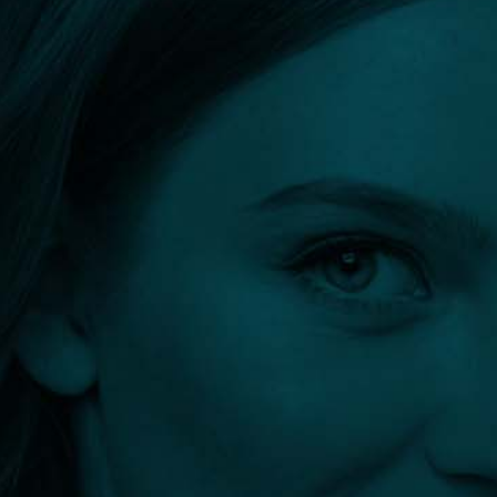
Orvos kereső
Szűrők:
Természetes Hightech Testfiatalítás
Összes szűrő törlése
Szűrés eredménye: 0 találat