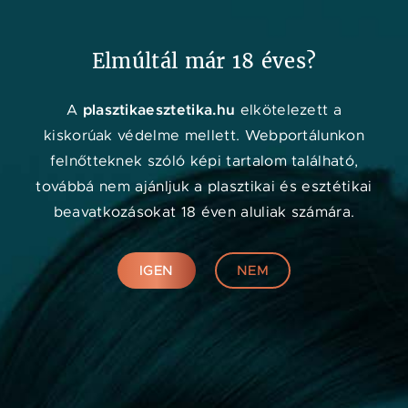
Kedvenc
Adat
Menü
Elmúltál már 18 éves?
Orvos kereső
plasztikaesztetika.hu
A
elkötelezett a
kiskorúak védelme mellett. Webportálunkon
felnőtteknek szóló képi tartalom található,
továbbá nem ajánljuk a plasztikai és esztétikai
beavatkozásokat 18 éven aluliak számára.
IGEN
NEM
Online konzultáció
KERESÉS