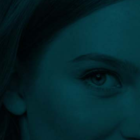
Orvos kereső
Szűrők:
Luxus szépítő arcmegújító kezelés Bio arcplasztika® +
Sejtszintű bőrmegújítás
Összes szűrő törlése
Szűrés eredménye: 0 találat