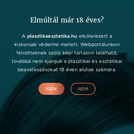
Kedvenc
Adat
Menü
Elmúltál már 18 éves?
Orvos kereső
plasztikaesztetika.hu
A
elkötelezett a
kiskorúak védelme mellett. Webportálunkon
felnőtteknek szóló képi tartalom található,
továbbá nem ajánljuk a plasztikai és esztétikai
beavatkozásokat 18 éven aluliak számára.
IGEN
NEM
Online konzultáció
KERESÉS