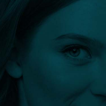
Orvos kereső
Szűrők:
Orvosi pióca kezelés
Összes szűrő törlése
Szűrés eredménye: 0 találat
info@plasztikaesztetika.hu
+36 70 451 9605