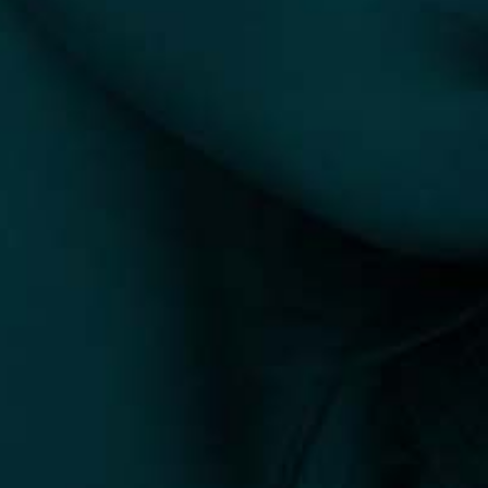
Orvosesztétika és
Orvosesztétika és
lézerspecialista
lézerspecialista, a
Laser and Health
Academy nemzetközi
oktatója
Debrecen
Debrecen
0 előtte-utána fotó
0 előtte-utána fotó
0 vélemény
0 vélemény
info@plasztikaesztetika.hu
+36 70 451 9605
Fedezd fel
Hasznos
ORVOSOK
ÁSZF