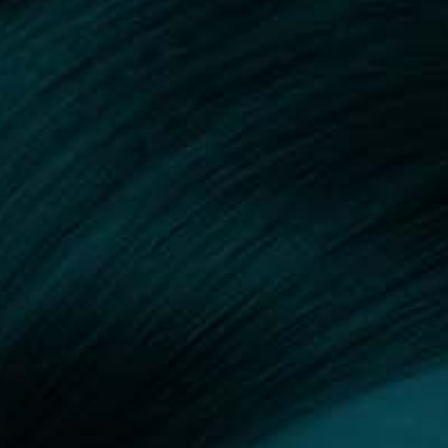
1027 Budapest, Királyfürdő utca 4.
+36 30 596
www.umsklinika.hu
Értékeld a klinikát
Klinika kereső
UMS Referenciaklinika
Bemutatkozás
Fotona
A
napjaink piacvezető orvosi lézertechnikai
vállalata, amely élen jár az innovációkban és azokat
díjnyertes
sikerrel alkalmazza is
lézer- rendszereiben
az esztétikai orvoslás, a bőrgyógyászat, a fogászat, a