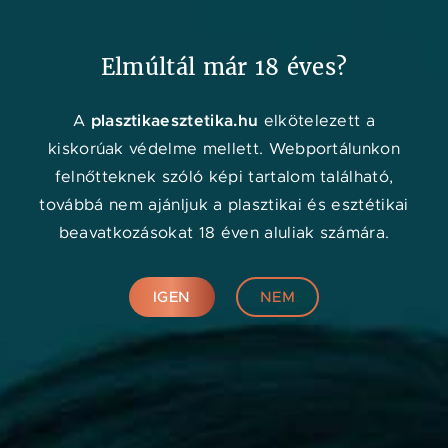
Kedvenc
Adat
Menü
Elmúltál már 18 éves?
plasztikaesztetika.hu
A
elkötelezett a
kiskorúak védelme mellett. Webportálunkon
felnőtteknek szóló képi tartalom található,
UMS Referenciaklinika
továbbá nem ajánljuk a plasztikai és esztétikai
0
(0)
beavatkozásokat 18 éven aluliak számára.
IGEN
NEM
Nyitás éve: 2023