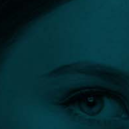
sebészet és a nőgyógyászat területén. A Unique
Medical Solution Kft. közel 10 éve részt vesz a
Fotona orvostechnikai lézerrendszereinek hazai
forgalmazásában.
BŐVEBBEN
Klinika által végzett beavatkozások
IncontiLase® lézeres inkontinencia kezelés
,
IntimaLase® lézeres hüvelyszűkítés
,
LipLase®
lézeres ajakfiatalítás
,
Lézeres intimkezelés
,
NightLase® lézeres alvásjavítás
,
RenovaLase®
lézeres hüvelyszárazság kezelése
,
SmoothEye®
szem környéki ráncok kezelése