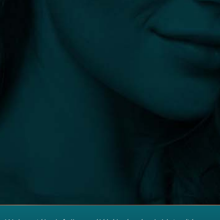
info@plasztikaesztetika.hu
+36 70 451 9605
Fedezd fel
Hasznos
ORVOSOK
ÁSZF
KLINIKÁK
IMPRESSZUM
BEAVATKOZÁSOK
ADATKEZELÉSI TÁJÉKOZTATÓ
BLOG
Orvosok számára
IGÉNYELJE PROFILJÁT
MARKETING TÁMOGATÁS
A plasztikaesztetika.hu információ csak tájékozódási célokat
szolgál. Noha összekötjük az embereket ellenőrzött