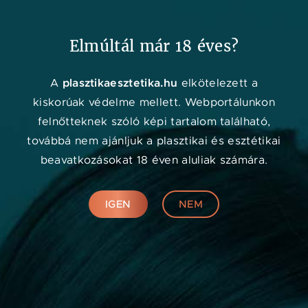
Kedvenc
Adat
Menü
Elmúltál már 18 éves?
plasztikaesztetika.hu
A
elkötelezett a
kiskorúak védelme mellett. Webportálunkon
felnőtteknek szóló képi tartalom található,
továbbá nem ajánljuk a plasztikai és esztétikai
beavatkozásokat 18 éven aluliak számára.
IGEN
NEM
Márkák