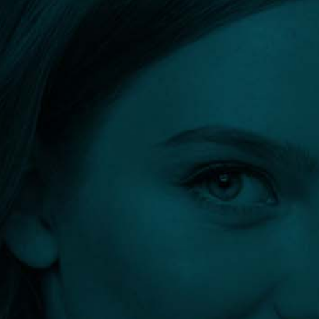
Márkák
A
B
C
D
E
F
G
H
I
J
K
L
M
N
O
P
Q
Y
R
S
T
U
V
W
X
Z
Szűrők:
Y
Összes szűrő törlése
Szűrés eredménye: 0 találat