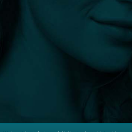
info@plasztikaesztetika.hu
+36 70 451 9605
Fedezd fel
Hasznos
ORVOSOK
ÁSZF
KLINIKÁK
IMPRESSZUM
BEAVATKOZÁSOK
ADATKEZELÉSI TÁJÉKOZTATÓ
BLOG
Orvosok számára
IGÉNYELJE PROFILJÁT
MARKETING TÁMOGATÁS
A plasztikaesztetika.hu információ csak tájékozódási célokat
szolgál. Noha összekötjük az embereket ellenőrzött