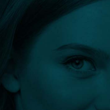
Márkák
H
A
B
C
D
E
F
G
I
J
K
L
M
N
O
P
Q
R
S
T
U
V
W
X
Y
Z
Szűrők:
H
Összes szűrő törlése
Szűrés eredménye: 0 találat