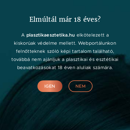
Kedvenc
Adat
Menü
Elmúltál már 18 éves?
plasztikaesztetika.hu
A
elkötelezett a
kiskorúak védelme mellett. Webportálunkon
felnőtteknek szóló képi tartalom található,
továbbá nem ajánljuk a plasztikai és esztétikai
beavatkozásokat 18 éven aluliak számára.
IGEN
NEM
Márkák