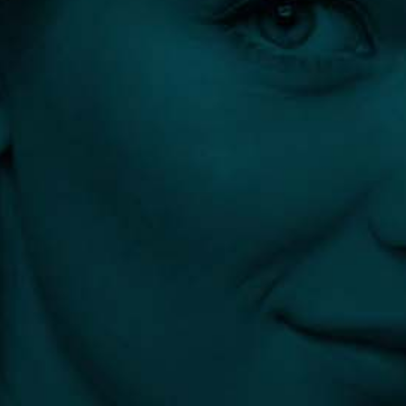
Kollagéntermelést eredményező
szála...
>>
ASCE+ SRLV
Forgalmazza:
Proskincare Distributor Kft.
Az ASCE+ egy prémium exoszómás
bőrf...
>>