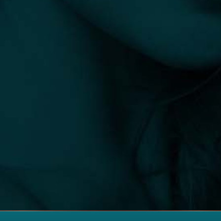
info@plasztikaesztetika.hu
+36 70 451 9605
Fedezd fel
Hasznos
ORVOSOK
ÁSZF
KLINIKÁK
IMPRESSZUM
BEAVATKOZÁSOK
ADATKEZELÉSI TÁJÉKOZTATÓ
BLOG
Orvosok számára
IGÉNYELJE PROFILJÁT
MARKETING TÁMOGATÁS
A plasztikaesztetika.hu információ csak tájékozódási célokat
szolgál. Noha összekötjük az embereket ellenőrzött