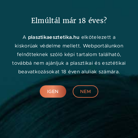
Kedvenc
Adat
Menü
Elmúltál már 18 éves?
plasztikaesztetika.hu
A
elkötelezett a
kiskorúak védelme mellett. Webportálunkon
felnőtteknek szóló képi tartalom található,
továbbá nem ajánljuk a plasztikai és esztétikai
beavatkozásokat 18 éven aluliak számára.
IGEN
NEM
Márkák