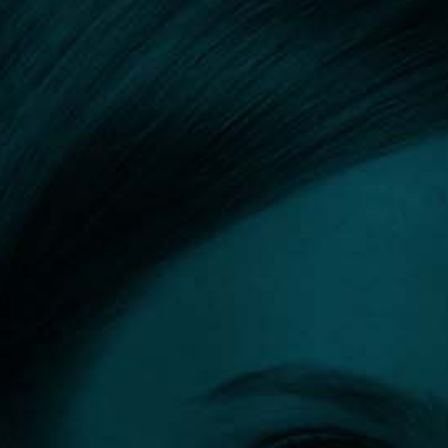
Márkák
A
B
C
D
E
F
G
H
I
J
K
L
M
N
O
P
Q
R
S
T
U
V
W
X
Y
Z
Szűrők:
A
Összes szűrő törlése
Szűrés eredménye: 2 találat
APTOS
Forgalmazza:
Navitamed Kft.